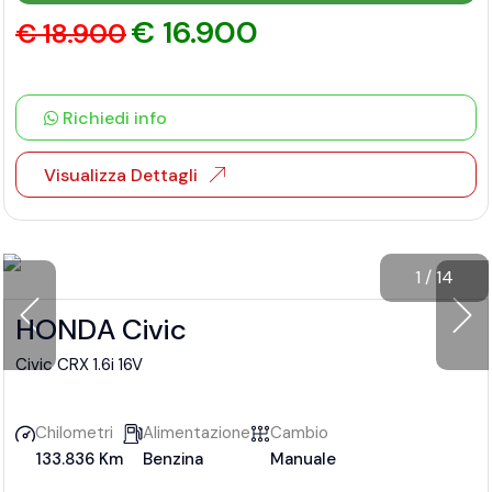
€ 16.900
€ 18.900
Richiedi info
Visualizza Dettagli
1
/
14
HONDA Civic
Civic CRX 1.6i 16V
Chilometri
Alimentazione
Cambio
133.836 Km
Benzina
Manuale