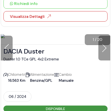
Richiedi info
Visualizza Dettagli
1
/
20
DACIA Duster
Duster 1.0 TCe GPL 4x2 Extreme
Chilometri
Alimentazione
Cambio
16.563 Km
Benzina/GPL
Manuale
06 / 2024
DISPONIBILE