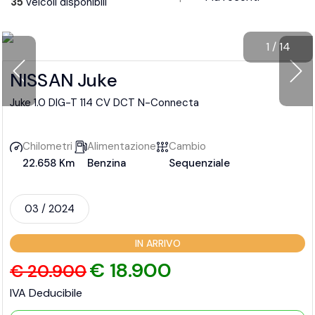
35
veicoli disponibili
1
/
14
NISSAN Juke
Juke 1.0 DIG-T 114 CV DCT N-Connecta
Chilometri
Alimentazione
Cambio
22.658 Km
Benzina
Sequenziale
03 / 2024
IN ARRIVO
€ 18.900
€ 20.900
IVA Deducibile