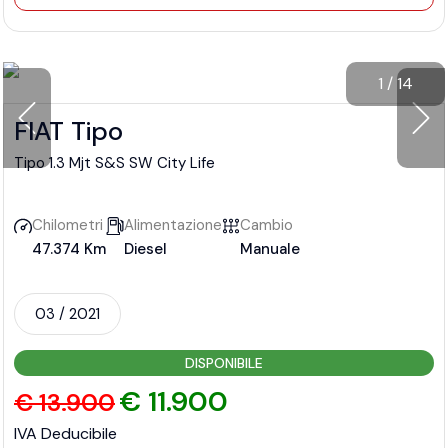
1
/
14
FIAT Tipo
Tipo 1.3 Mjt S&S SW City Life
Chilometri
Alimentazione
Cambio
47.374 Km
Diesel
Manuale
03 / 2021
DISPONIBILE
€ 11.900
€ 13.900
IVA Deducibile