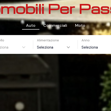
mobili Per Pas
Auto
Commerciali
Moto
llo
Alimentazione
Anno
ziona
Seleziona
Seleziona