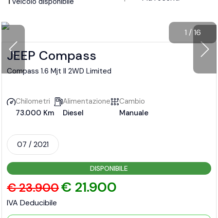
1
veicolo disponibile
1
/
16
JEEP Compass
Compass 1.6 Mjt II 2WD Limited
Chilometri
Alimentazione
Cambio
73.000 Km
Diesel
Manuale
07 / 2021
DISPONIBILE
€ 21.900
€ 23.900
IVA Deducibile