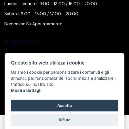
Lunedì – Venerdì: 9:00 - 13:00 / 16:00 - 20:00
Sabato: 9:00 - 13:00 / 17:00 - 20:00
Domenica: Su Appuntamento
Seguici su
Questo sito web utilizza i cookie
Usiamo i cookie per personalizzare i contenuti e gli
annunci, per funzionalità dei social media e analizzare il
traffico sul nostro sito.
Privacy & Cookie Policy
Mostra dettagli
Numero Rea TA-183403 Capitale Sociale I.V. 65656,00 €
Accetta
AUTOHAUS SRL P.IVA: IT 02975420734
© Another site by
Gestionale auto
LabyCar (2026)
Rifiuta
Chiama