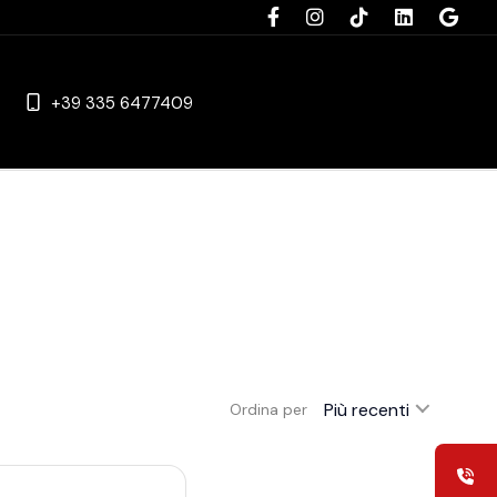
+39 335 6477409
Più recenti
Ordina per