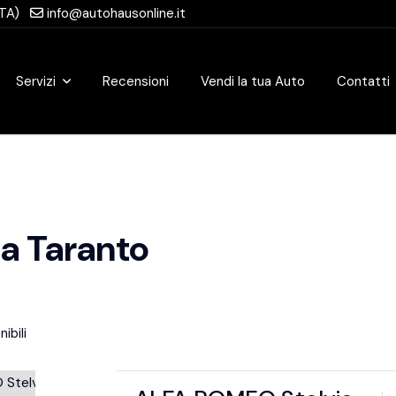
(TA)
info@autohausonline.it
Servizi
Recensioni
Vendi la tua Auto
Contatti
a Taranto
ibili