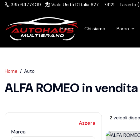
335 6477409
Viale Unità D’Italia 627 - 74121 - Taranto 
Home
Chi siamo
Parco
Home
Auto
ALFA ROMEO in vendita 
2
veicoli dispon
Azzera
Marca