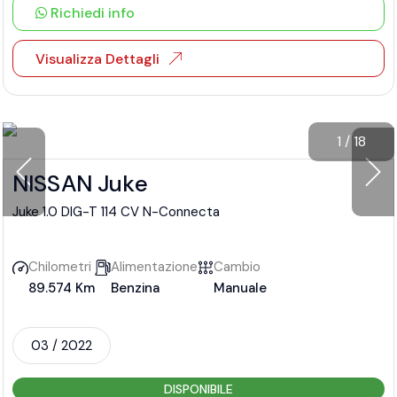
Richiedi info
Visualizza Dettagli
1
/
18
NISSAN Juke
Juke 1.0 DIG-T 114 CV N-Connecta
Chilometri
Alimentazione
Cambio
89.574 Km
Benzina
Manuale
03 / 2022
DISPONIBILE