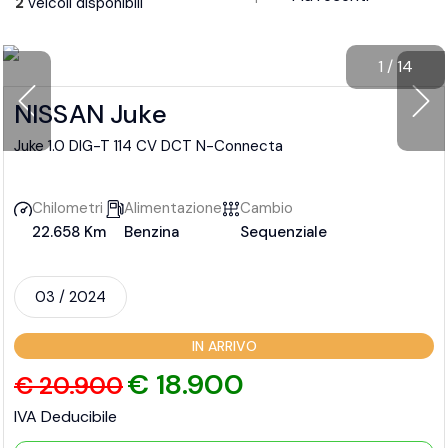
2
veicoli disponibili
1
/
14
NISSAN Juke
Juke 1.0 DIG-T 114 CV DCT N-Connecta
Chilometri
Alimentazione
Cambio
22.658 Km
Benzina
Sequenziale
03 / 2024
IN ARRIVO
€ 18.900
€ 20.900
IVA Deducibile