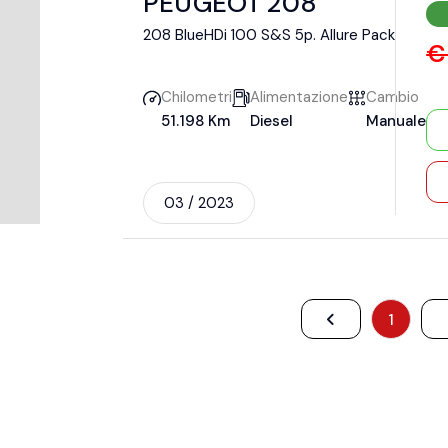
PEUGEOT 208
208 BlueHDi 100 S&S 5p. Allure Pack
€
Chilometri
Alimentazione
Cambio
51.198 Km
Diesel
Manuale
03 / 2023
1