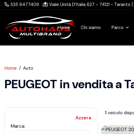
335 6477409
Viale Unità D’Italia 627 - 74121 - Taranto 
Home
Chi siamo
Parco
Home
Auto
PEUGEOT in vendita a T
1
veicolo dispo
Azzera
Marca