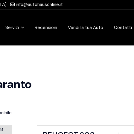
(TA)
info@autohausonline.it
Servizi
Recensioni
Vendi la tua Auto
Contatti
aranto
nibile