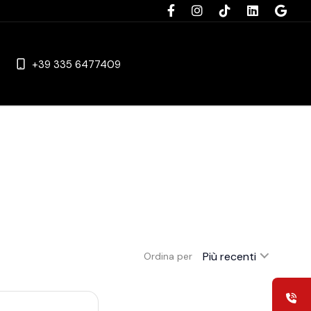
+39 335 6477409
Più recenti
Ordina per